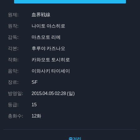
원제:
血界戦線
원작:
나이토 야스히로
감독:
마츠모토 리에
각본:
후루야 카즈나오
작화:
카와모토 토시히로
음악:
이와사키 타이세이
장르:
SF
방영일:
2015.04.05 02:
28 (일)
등급:
15
총화수:
12화
줄거리