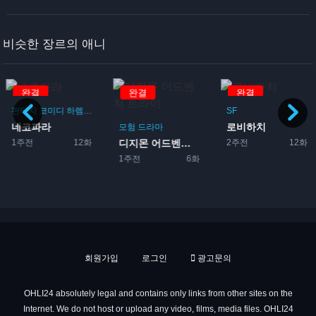
비슷한 장르의 애니
완결
완결
완결
판타지
코미디
하렘
드라마
로맨스
SF
네코파라
로비하치
이돌
모험
드라마
1주전
12화
2주전
12화
디지몬 어드벤쳐 트라이
1주전
6화
회원가입
로그인
광고문의
OHLI24 absolutely legal and contains only links from other sites on the
Internet. We do not host or upload any video, films, media files. OHLI24