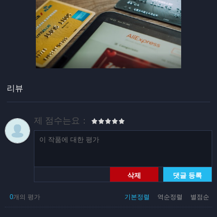
리뷰
제 점수는요：
삭제
댓글 등록
0
개의 평가
기본정렬
역순정렬
별점순