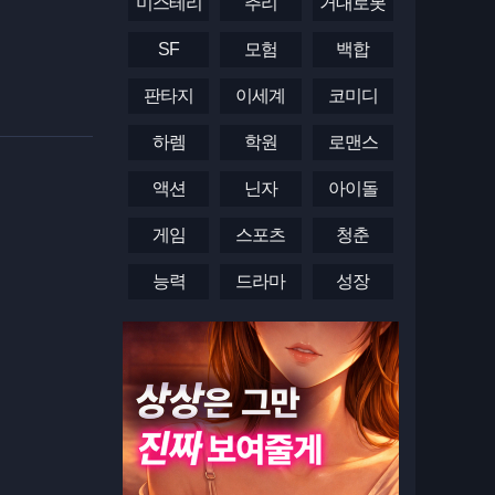
미스테리
추리
거대로봇
SF
모험
백합
판타지
이세계
코미디
하렘
학원
로맨스
액션
닌자
아이돌
게임
스포츠
청춘
능력
드라마
성장