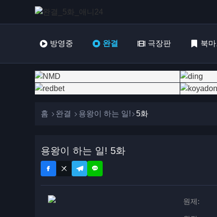
방영중
완결
극장판
북마
홈
완결
용왕이 하는 일!
5화
용왕이 하는 일! 5화
원제: