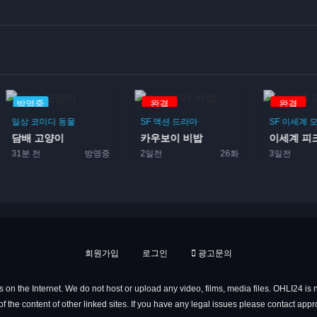
완결
완결
완결
SF
액션
드라마
SF
이세계
모험
백합
코미디
일상
카우보이 비밥
이세계 피크닉
여자 고등
2일전
26화
3일전
12화
3일전
회원가입
로그인
광고문의
 on the Internet. We do not host or upload any video, films, media files. OHLI24 is n
f the content of other linked sites. If you have any legal issues please contact app