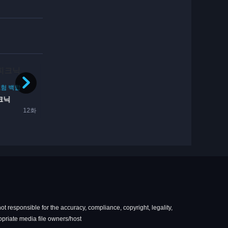
완결
학원
학생
코미디
하렘
학원
로맨스
게임
12화
시원찮은 그녀를 위한 육성방...
3일전
11화
ot responsible for the accuracy, compliance, copyright, legality,
ropriate media file owners/host