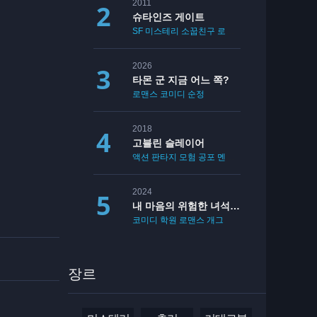
2011
슈타인즈 게이트
SF
미스테리
소꿉친구
로맨스
2026
타몬 군 지금 어느 쪽?
로맨스
코미디
순정
2018
고블린 슬레이어
액션
판타지
모험
공포
멘붕
19
2024
내 마음의 위험한 녀석 2기
코미디
학원
로맨스
개그
장르