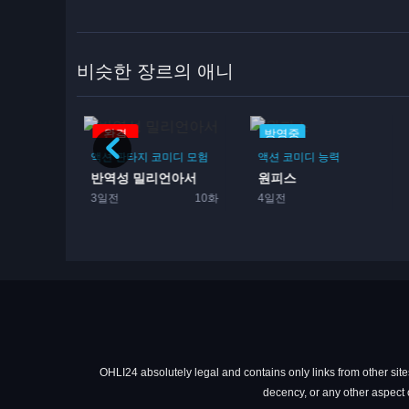
비슷한 장르의 애니
방영중
방영중
미디
모험
액션
코미디
능력
일상
코미디
동물
언아서
원피스
담배 고양이
10화
4일전
31분 전
방영중
OHLI24 absolutely legal and contains only links from other sites
decency, or any other aspect o