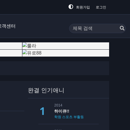
회원가입
로그인
고객센터
완결 인기애니
2014
하이큐!!
학원
스포츠
부활동