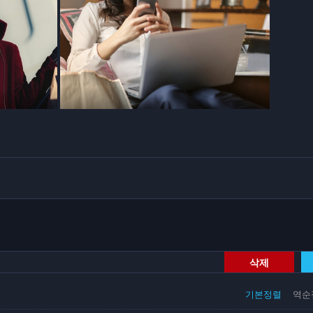
삭제
기본정렬
역순