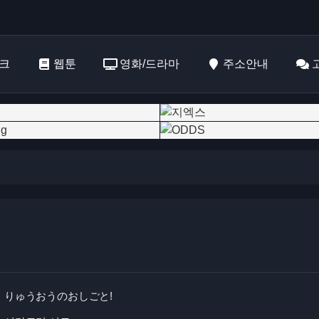
크
웹툰
영화/드라마
주소안내
りゅうおうのおしごと!