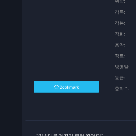
원작:
감독:
각본:
작화:
음악:
장르:
방영일:
등급:
Bookmark
총화수:
"약속대로 제자가 되러 왔어요!"