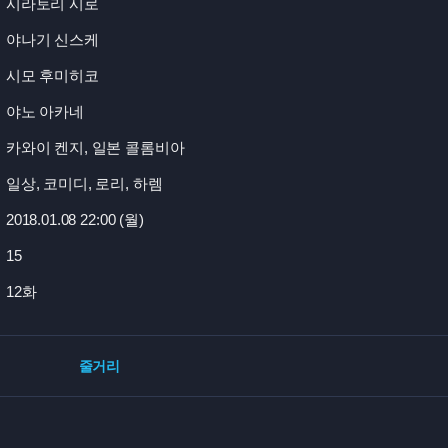
시라토리 시로
야나기 신스케
시모 후미히코
야노 아카네
카와이 켄지, 일본 콜롬비아
일상, 코미디, 로리, 하렘
2018.01.08 22:
00 (월)
15
12화
줄거리