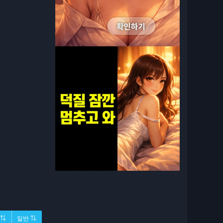
 ⇅
일반 ⇅