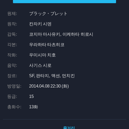
원제:
ブラック・ブレット
원작:
칸자키 시덴
감독:
코지마 마사유키, 이케하타 히로시
각본:
우라하타 타츠히코
작화:
우미시마 치호
음악:
사기스 시로
장르:
SF, 판타지, 액션, 먼치킨
방영일:
2014.04.08 22:
30 (화)
등급:
15
총화수:
13화
줄거리