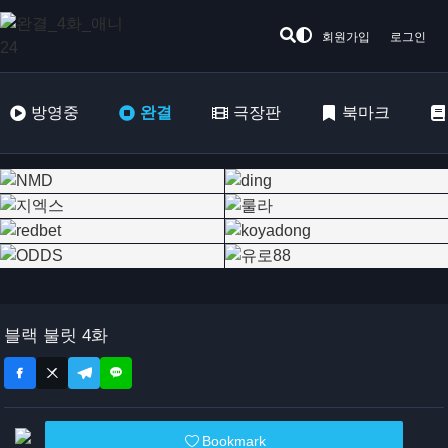
회원가입
로그인
방영중
완결
극장판
북마크
블랙 불릿 4화
Bookmark