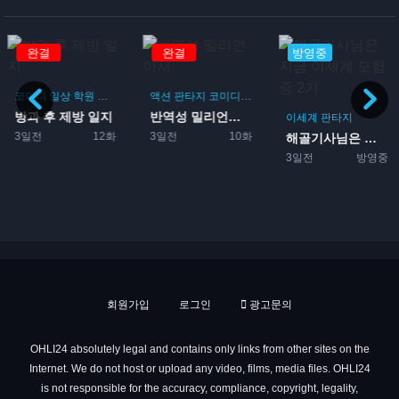
완결
완결
방영중
코미디
일상
학원
드라마
부활동
액션
판타지
코미디
모험
방과 후 제방 일지
반역성 밀리언아서
이세계
판타지
3일전
12화
3일전
10화
해골기사님은 지금 이세계 모...
3일전
방영중
회원가입
로그인
광고문의
OHLI24 absolutely legal and contains only links from other sites on the
Internet. We do not host or upload any video, films, media files. OHLI24
is not responsible for the accuracy, compliance, copyright, legality,