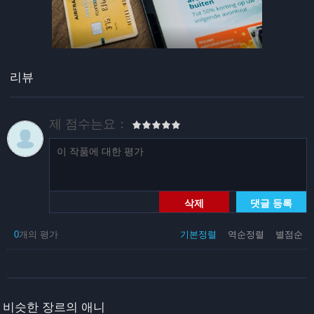
리뷰
제 점수는요：
삭제
댓글 등록
0
개의 평가
기본정렬
역순정렬
별점순
비슷한 장르의 애니