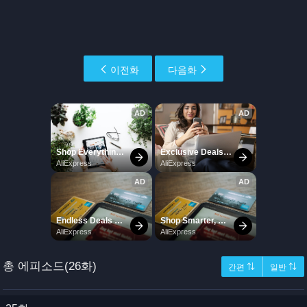
이전화
다음화
총 에피소드(26화)
간편 ⇅
일반 ⇅