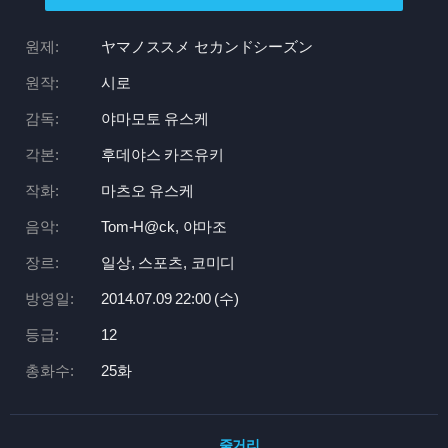
원제:
ヤマノススメ セカンドシーズン
원작:
시로
감독:
야마모토 유스케
각본:
후데야스 카즈유키
작화:
마츠오 유스케
음악:
Tom-H@ck, 야마조
장르:
일상, 스포츠, 코미디
방영일:
2014.07.09 22:
00 (수)
등급:
12
총화수:
25화
줄거리