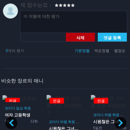
제 점수는요：
삭제
댓글 등록
0
개의 평가
기본정렬
역순정렬
별점순
비슷한 장르의 애니
완결
완결
완결
코미디
일상
학원
여자 고등학생
코미디
하렘
학원
로맨
5일전
12화
시원찮은 그녀를 위한 육성방...
코미디
하렘
학원
로맨스
게임
5일전
13화
시원찮은 그녀를 위한 육성방...